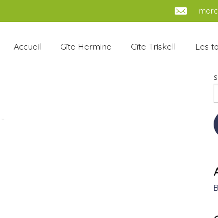
marc.
Accueil
Gîte Hermine
Gîte Triskell
Les ta
S
-
B