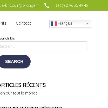
le-bricquir@orange.fr
(+33) 2 96 35 49 42
rifs
Contact
Français
earch for:
ARTICLES RÉCENTS
onjour tout le monde !