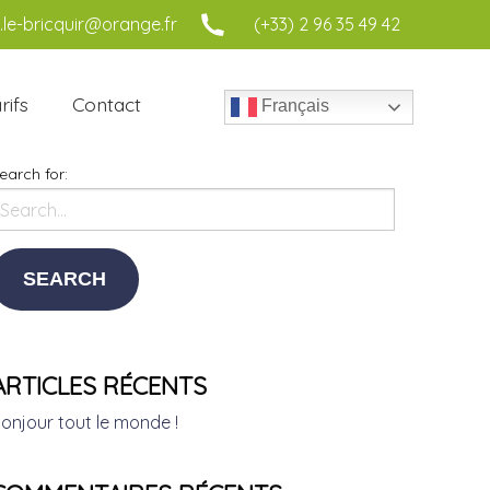
le-bricquir@orange.fr
(+33) 2 96 35 49 42
rifs
Contact
Français
earch for:
ARTICLES RÉCENTS
onjour tout le monde !