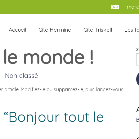
marc.
Accueil
Gîte Hermine
Gîte Triskell
Les ta
 le monde !
S
-
Non classé
article. Modifiez-le ou supprimez-le, puis lancez-vous !
 “
Bonjour tout le
B