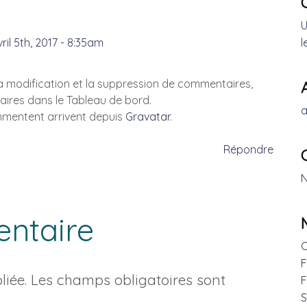
U
ril 5th, 2017 - 8:35am
l
a modification et la suppression de commentaires,
taires dans le Tableau de bord.
a
mmentent arrivent depuis
Gravatar
.
Répondre
N
entaire
C
F
iée.
Les champs obligatoires sont
F
S