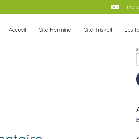
marc.
Accueil
Gîte Hermine
Gîte Triskell
Les ta
S
B