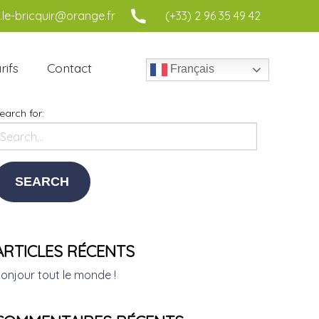
le-bricquir@orange.fr
(+33) 2 96 35 49 42
rifs
Contact
Français
earch for:
ARTICLES RÉCENTS
onjour tout le monde !