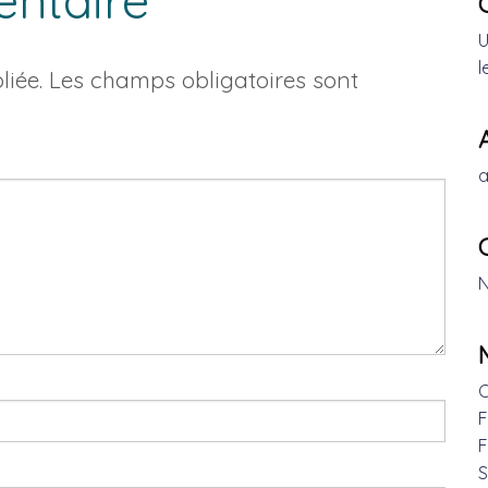
entaire
U
l
iée.
Les champs obligatoires sont
a
N
C
F
F
S