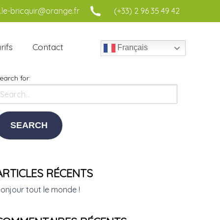
le-bricquir@orange.fr
(+33) 2 96 35 49 42
rifs
Contact
Français
earch for:
ARTICLES RÉCENTS
onjour tout le monde !