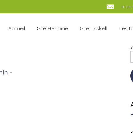
marc.
Accueil
Gîte Hermine
Gîte Triskell
Les ta
S
min
-
B