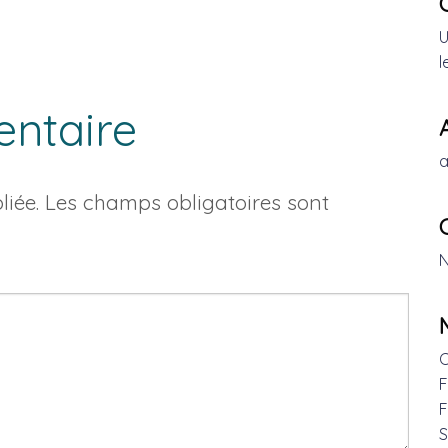
U
l
entaire
a
iée.
Les champs obligatoires sont
N
C
F
F
S